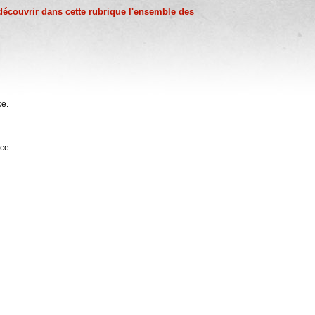
découvrir dans cette rubrique l'ensemble des
ce.
ce :